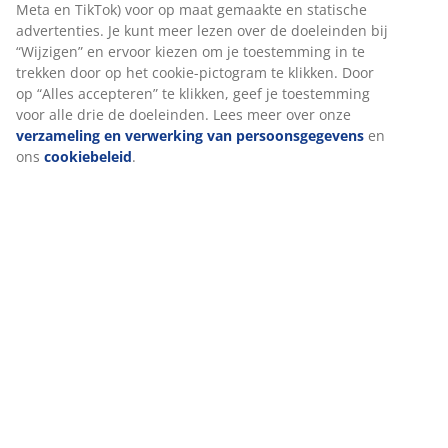
Specificaties
Beoordelingen
(
89
)
Levering