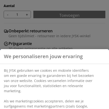
Aantal
-
+
Toevoegen
Onbeperkt retourneren
Geen tijdslimiet - retourneer in iedere JYSK-winkel
Prijsgarantie
30 dagen prijsgarantie op alle artikelen
Flexibele bezorgopties
Snelle en gemakkelijke bezorgopties
Deco fineer en staal. B90 x H178 x D40 cm
Artikelnummer: 3699059
Montage instructies
Montage instructies