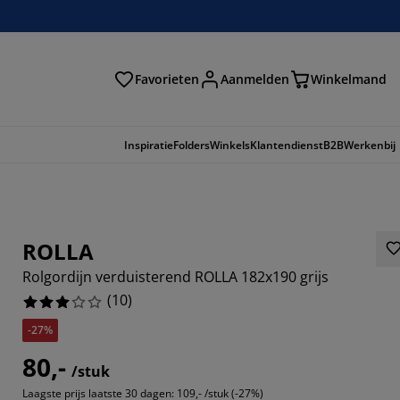
Favorieten
Aanmelden
Winkelmand
Inspiratie
Folders
Winkels
Klantendienst
B2B
Werkenbij
ROLLA
Rolgordijn verduisterend ROLLA 182x190 grijs
(
10
)
-27%
80,-
/stuk
Laagste prijs laatste 30 dagen:
109,- /stuk (-27%)