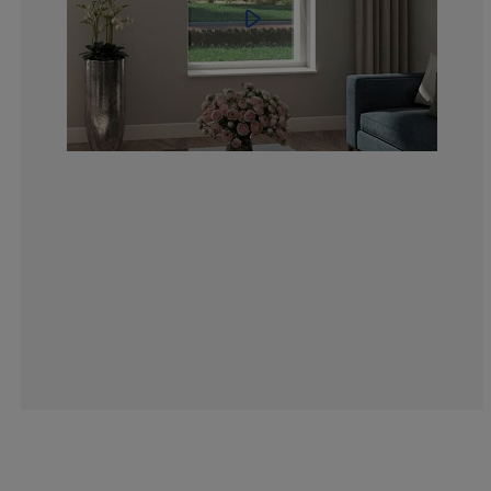
30%
10%
10%
30%