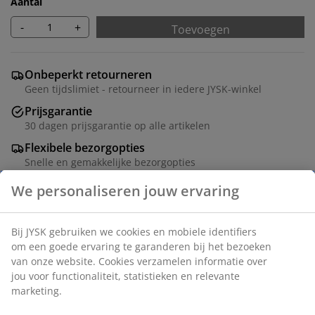
Aantal
-
+
Toevoegen
Onbeperkt retourneren
Geen tijdslimiet - retourneer in iedere JYSK-winkel
Prijsgarantie
30 dagen prijsgarantie op alle artikelen
Flexibele bezorgopties
Snelle en gemakkelijke bezorgopties
Artikelnummer: 5524100
Montage instructies
Specificaties