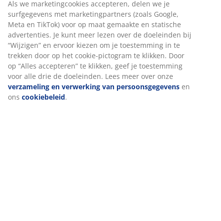
Beoordelingen
(
205
)
Levering