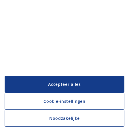
JYSK
JYSK
Hoofdkantoor
Volg JYSK
Taal