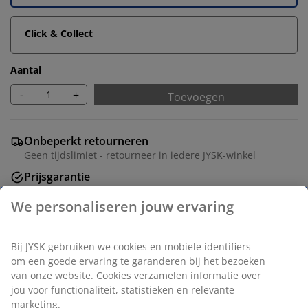
Click & Collect
Aantal
-
+
Toevoegen
Onbeperkt retourneren
Geen tijdslimiet - retourneer in iedere JYSK-winkel
Prijsgarantie
30 dagen prijsgarantie op alle artikelen
Flexibele bezorgopties
Snelle en gemakkelijke bezorgopties
Artikelnummer: 5530840
Montage instructies