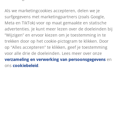
Specificaties
Beoordelingen
(
319
)
Levering