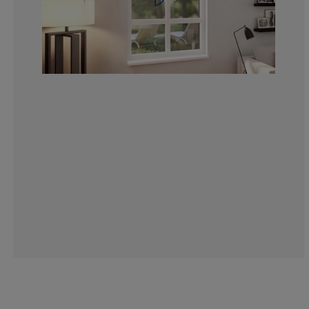
18.80877742946
4.38871473354
2.19435736677
3.761755485893