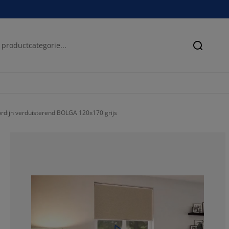
Zoeken
ordijn verduisterend BOLGA 120x170 grijs
70.84639498432