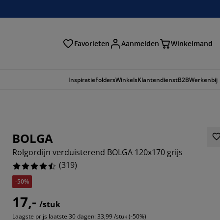
Favorieten
Aanmelden
Winkelmand
Inspiratie
Folders
Winkels
Klantendienst
B2B
Werkenbij
BOLGA
Rolgordijn verduisterend BOLGA 120x170 grijs
(
319
)
-50%
17,-
/stuk
603%
Laagste prijs laatste 30 dagen:
33,99 /stuk (-50%)