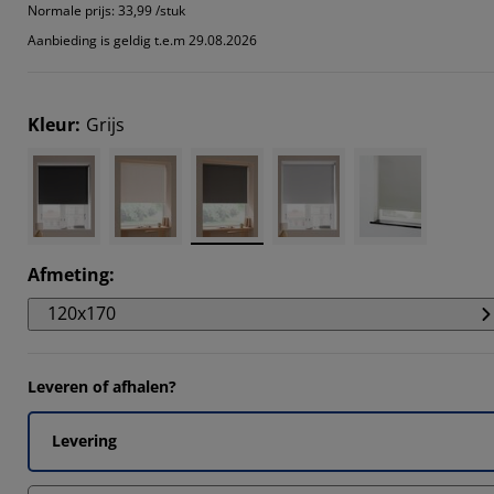
7085%
Normale prijs:
33,99 /stuk
Aanbieding is geldig t.e.m 29.08.2026
232%
116%
Kleur
:
Grijs
417%
Afmeting
:
120x170
Leveren of afhalen?
Levering