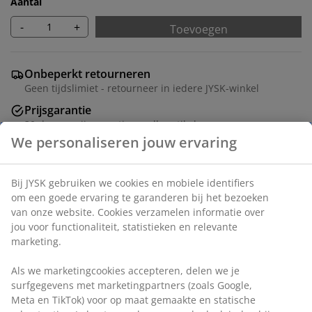
Aantal
-
+
Toevoegen
Onbeperkt retourneren
Geen tijdslimiet - retourneer in iedere JYSK-winkel
Prijsgarantie
30 dagen prijsgarantie op alle artikelen
Flexibele bezorgopties
Snelle en gemakkelijke bezorgopties
Artikelnummer: 5529510
Montage instructies
Specificaties