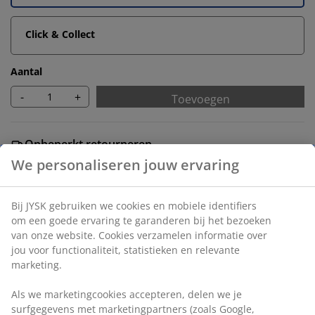
Click & Collect
Aantal
-
+
Toevoegen
Onbeperkt retourneren
Geen tijdslimiet - retourneer in iedere JYSK-winkel
Prijsgarantie
30 dagen prijsgarantie op alle artikelen
Flexibele bezorgopties
Snelle en gemakkelijke bezorgopties
Artikelnummer: 5529716
Montage instructies