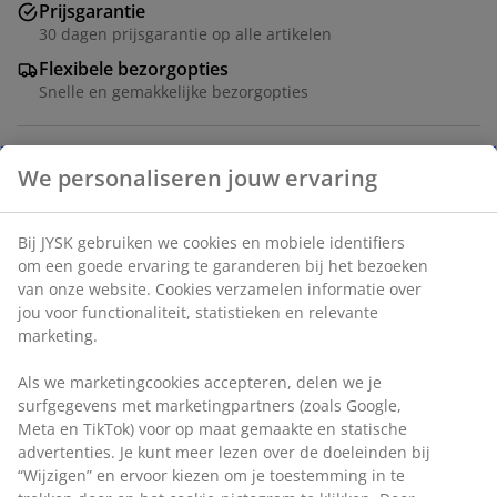
Prijsgarantie
30 dagen prijsgarantie op alle artikelen
Flexibele bezorgopties
Snelle en gemakkelijke bezorgopties
Artikelnummer: 5480901
Montage instructies
Specificaties
Beoordelingen
(
252
)