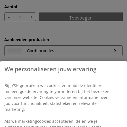
Aantal
-
+
Toevoegen
Aanbevolen producten
Gordijnroedes
Onbeperkt retourneren
Geen tijdslimiet - retourneer in iedere JYSK-winkel
Prijsgarantie
30 dagen prijsgarantie op alle artikelen
Flexibele bezorgopties
Snelle en gemakkelijke bezorgopties