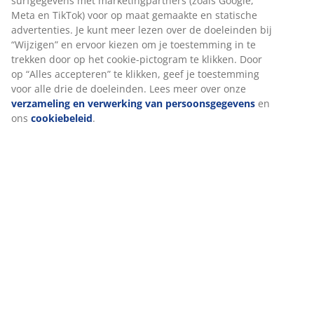
Artikelnummer: 5080020
Specificaties
Beoordelingen
We personaliseren jouw ervaring
(
17
)
Bij JYSK gebruiken we cookies en mobiele identifiers om een go
ervaring te garanderen bij het bezoeken van onze website. Cook
Levering
verzamelen informatie over jou voor functionaliteit, statistieken
relevante marketing.
Als we marketingcookies accepteren, delen we je surfgegevens 
marketingpartners (zoals Google, Meta en TikTok) voor op maat
gemaakte en statische advertenties. Je kunt meer lezen over de
doeleinden bij “Wijzigen” en ervoor kiezen om je toestemming in