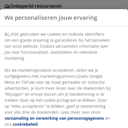
Onbeperkt retourneren
Geen tijdslimiet - retourneer in iedere JYSK-winkel
We personaliseren jouw ervaring
Prijsgarantie
30 dagen prijsgarantie op alle artikelen
Bij JYSK gebruiken we cookies en mobiele identifiers
Flexibele bezorgopties
om een goede ervaring te garanderen bij het bezoeken
Snelle en gemakkelijke bezorgopties
van onze website. Cookies verzamelen informatie over
jou voor functionaliteit, statistieken en relevante
marketing.
Artikelnummer: 5098144
Als we marketingcookies accepteren, delen we je
surfgegevens met marketingpartners (zoals Google,
Meta en TikTok) voor op maat gemaakte en statische
advertenties. Je kunt meer lezen over de doeleinden bij
Specificaties
“Wijzigen” en ervoor kiezen om je toestemming in te
trekken door op het cookie-pictogram te klikken. Door
op “Alles accepteren” te klikken, geef je toestemming
Beoordelingen
voor alle drie de doeleinden. Lees meer over onze
verzameling en verwerking van persoonsgegevens
en
(
6
)
ons
cookiebeleid
.