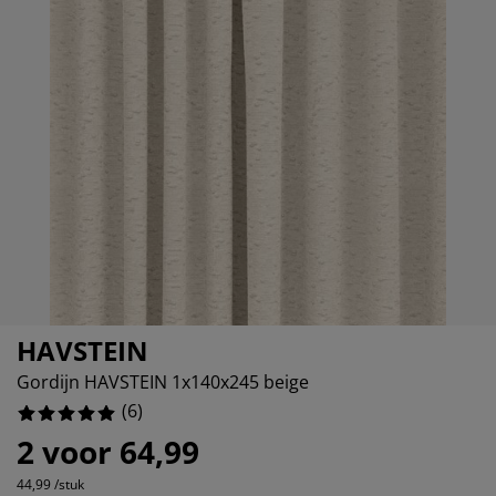
eubelonderhoud
uitenverlichting
nsectenhorren
oeslakens
edbodems
rlichting
aamfolie
amping
leerkasten
attenbodems
uishoud
ccessoires
laapkamermeubelen
indermatrassen
inderkamer
inderbedden
assen/strijken
uisdierartikelen
HAVSTEIN
Gordijn HAVSTEIN 1x140x245 beige
(
6
)
2 voor 64,99
44,99 /stuk