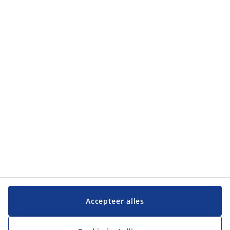
Klantendienst
Klantendienst
JYSK
JYSK
Hoofdkantoor
Volg JYSK
Taal
Accepteer alles