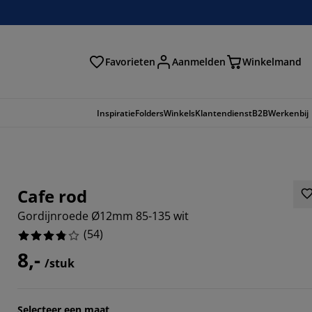
Favorieten
Aanmelden
Winkelmand
Inspiratie
Folders
Winkels
Klantendienst
B2B
Werkenbij
Cafe rod
Gordijnroede Ø12mm 85-135 wit
(
54
)
8,-
/stuk
8145%
Selecteer een maat