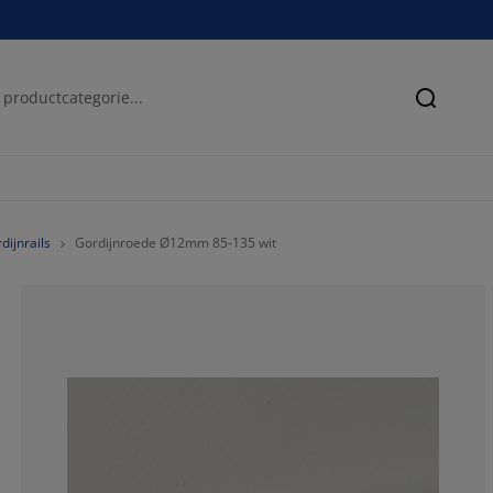
Zoeken
dijnrails
Gordijnroede Ø12mm 85-135 wit
48.14814814814