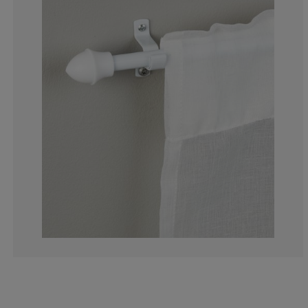
18.5185185185
11.1111111111
5.55555555555
16.66666666666