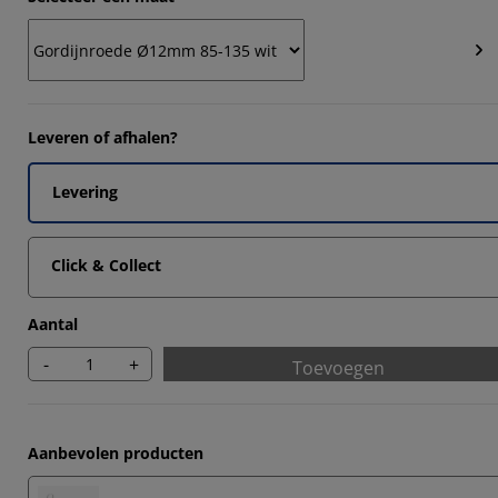
1852%
1111%
5555%
6664%
Leveren of afhalen?
Levering
Click & Collect
Aantal
-
+
Toevoegen
Aanbevolen producten