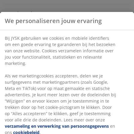
Onbeperkt retourneren
Geen tijdslimiet - retourneer in iedere JYSK-winkel
Prijsgarantie
30 dagen prijsgarantie op alle artikelen
Flexibele bezorgopties
Snelle en gemakkelijke bezorgopties
Artikelnummer: 5239500
Specificaties
Beoordelingen
(
1
)