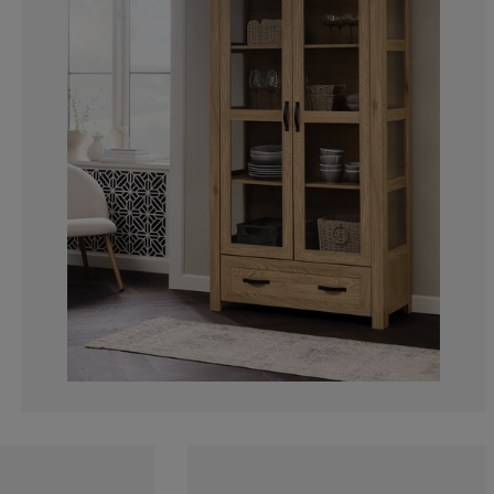
0%
0%
9.09090909090
27.2727272727