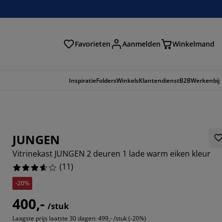
Favorieten
Aanmelden
Winkelmand
Inspiratie
Folders
Winkels
Klantendienst
B2B
Werkenbij
JUNGEN
Vitrinekast JUNGEN 2 deuren 1 lade warm eiken kleur
(
11
)
-20%
400,-
/stuk
6363%
Laagste prijs laatste 30 dagen:
499,- /stuk (-20%)