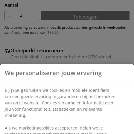
Aantal
-
+
Toevoegen
Als u Levering selecteert, moet dit product worden gekocht in veelvouden
van 4 voor een totaal van 179.96
Onbeperkt retourneren
Geen tijdslimiet - retourneer in iedere JYSK-winkel
Prijsgarantie
30 dagen prijsgarantie op alle artikelen
Flexibele bezorgopties
Snelle en gemakkelijke bezorgopties
Eetkamerstoel met gewatteerde zitting en rugleuning
in beige stof. Poten in staal met donkere eiken look.
Artikelnummer: 3670495