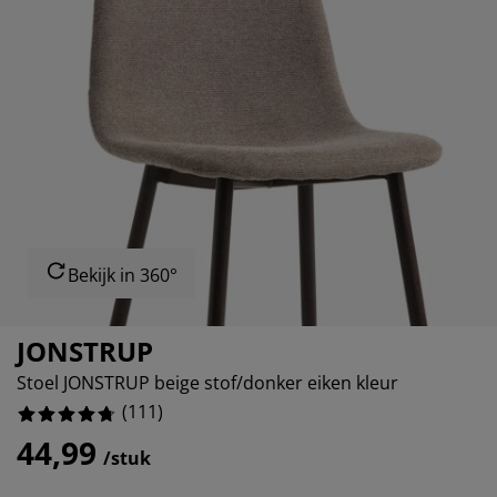
ubelonderhoud
itenverlichting
sectenhorren
eslakens
edbodems
rlichting
11.711711711711711%
amfolie
mping
eerkasten
ttenbodems
ishoud
5.405405405405405%
cessoires
1.8018018018018018%
aapkamermeubelen
ndermatrassen
nderkamer
0.9009009009009009%
nderbedden
ssen/strijken
isdierartikelen
Bekijk in 360°
JONSTRUP
Stoel JONSTRUP beige stof/donker eiken kleur
(
111
)
44,99
/stuk