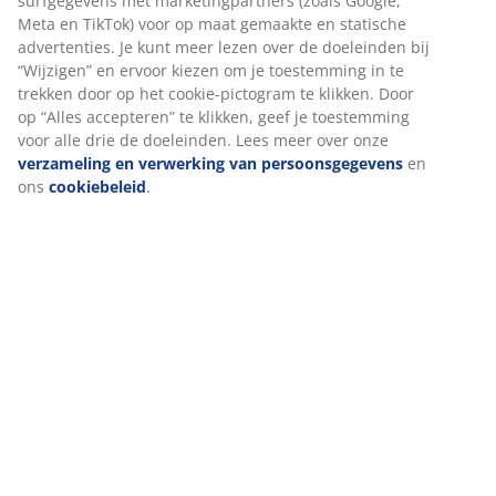
Montage instructies
Specificaties
Beoordelingen
(
111
)
Levering