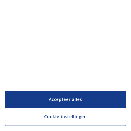
Klantendienst
Klantendienst
JYSK
JYSK
Hoofdkantoor
Volg JYSK
Taal