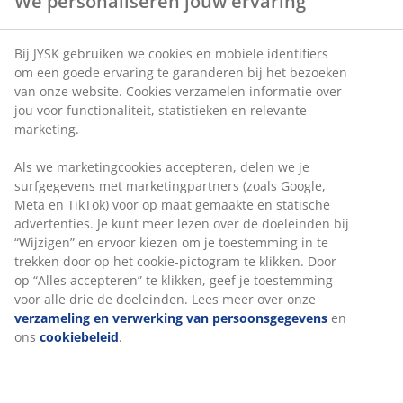
Traagschuim zitting:
drukverlagend en elastisch
Kantelvergrendeling in rechtopstaande positie:
vergrendel de stoel voor een stabiele houding
We personaliseren jouw ervaring
In hoogte verstelbaar:
pas de stoel aan jouw
lengte en houding aan
Bij JYSK gebruiken we cookies en mobiele identifiers om
Veiligheidswielen:
vergrendelen automatisch
een goede ervaring te garanderen bij het bezoeken van
onze website. Cookies verzamelen informatie over jou voor
wanneer de stoel niet in gebruik is
functionaliteit, statistieken en relevante marketing.
Kunstleer:
vlekbestendig en gemakkelijk schoon
te maken
Als we marketingcookies accepteren, delen we je
surfgegevens met marketingpartners (zoals Google, Meta
Traploos kantelmechanisme
en TikTok) voor op maat gemaakte en statische
Dankzij het traploze kantelmechanisme kantelen de
advertenties. Je kunt meer lezen over de doeleinden bij
zitting en rugleuning lichtjes naar achteren, zodat ze
“Wijzigen” en ervoor kiezen om je toestemming in te
met je meebewegen wanneer je achterover leunt. Dit
trekken door op het cookie-pictogram te klikken. Door op
ondersteunt jouw natuurlijke bewegingen, zodat je
“Alles accepteren” te klikken, geef je toestemming voor alle
langer comfortabel kunt zitten. Je kunt ook de
drie de doeleinden. Lees meer over onze
verzameling en
weerstand van de traploze kanteling verhogen of
verwerking van persoonsgegevens
en ons
cookiebeleid
.