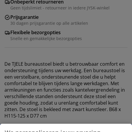
Onbeperkt retourneren
Geen tijdslimiet - retourneer in iedere JYSK-winkel
Prijsgarantie
30 dagen prijsgarantie op alle artikelen
Flexibele bezorgopties
Snelle en gemakkelijke bezorgopties
De TJELE bureaustoel biedt u betrouwbaar comfort en
ondersteuning tijdens uw werkdag. Een bureaustoel is
een verstelbare, ondersteunende stoel die u helpt
comfortabel te blijven tijdens lange werkdagen. Met
armleuningen en functies zoals kantelvergrendeling in
verschillende standen ondersteunt deze stoel een
goede houding, zodat u urenlang comfortabel kunt
zitten. De stoel is bekleed met zwart kunstleer. B68 x
H115-125 x D77 cm
Kenmerken