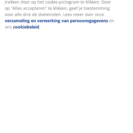
Levering
We personaliseren jouw ervaring
Bij JYSK gebruiken we cookies en mobiele identifiers om een go
te garanderen bij het bezoeken van onze website. Cookies verz
informatie over jou voor functionaliteit, statistieken en relevant
Als we marketingcookies accepteren, delen we je surfgegevens 
marketingpartners (zoals Google, Meta en TikTok) voor op maat
en statische advertenties. Je kunt meer lezen over de doeleinden
“Wijzigen” en ervoor kiezen om je toestemming in te trekken doo
cookie-pictogram te klikken. Door op “Alles accepteren” te klikken
toestemming voor alle drie de doeleinden. Lees meer over onze
verzameling en verwerking van persoonsgegevens
en ons
cook