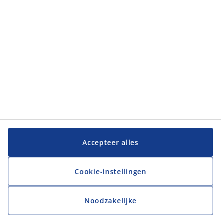
JYSK
JYSK
Hoofdkantoor
Volg JYSK
Taal