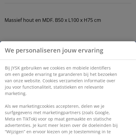
Massief hout en MDF. B50 x L100 x H75 cm
Artikelnummer: 3630052
Montage instructies
Specificaties
Beoordelingen
(
26
)