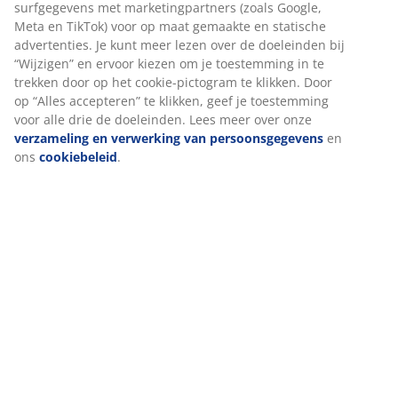
Bij JYSK gebruiken we cookies en mobiele identifiers om een
Specificaties
goede ervaring te garanderen bij het bezoeken van onze
website. Cookies verzamelen informatie over jou voor
functionaliteit, statistieken en relevante marketing.
Beoordelingen
Als we marketingcookies accepteren, delen we je surfgegevens
(
1
)
met marketingpartners (zoals Google, Meta en TikTok) voor op
maat gemaakte en statische advertenties. Je kunt meer lezen
over de doeleinden bij “Wijzigen” en ervoor kiezen om je
toestemming in te trekken door op het cookie-pictogram te
Over het merk
klikken. Door op “Alles accepteren” te klikken, geef je
toestemming voor alle drie de doeleinden. Lees meer over
onze
verzameling en verwerking van persoonsgegevens
en
ons
cookiebeleid
.
Levering