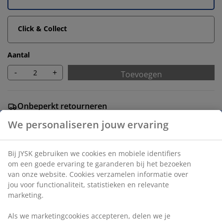
Click & Collect
Aantal
-
+
Toevoegen
Onbeperkt retourneren
Geen tijdslimiet - retourneer in iedere JYSK-winkel
Prijsgarantie
30 dagen prijsgarantie op alle artikelen
Flexibele bezorgopties
Snelle en gemakkelijke bezorgopties
Artikelnummer: 2005697
We personaliseren jouw ervaring