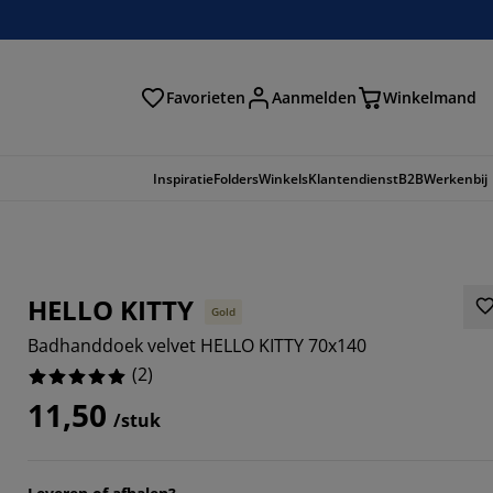
Favorieten
Aanmelden
Winkelmand
Inspiratie
Folders
Winkels
Klantendienst
B2B
Werkenbij
HELLO KITTY
Gold
Badhanddoek velvet HELLO KITTY 70x140
(
2
)
11,50
/stuk