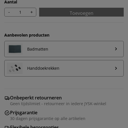
Aantal
-
+
Toevoegen
Aanbevolen producten
Badmatten
Handdoekrekken
We personaliseren jouw ervaring
Bij JYSK gebruiken we cookies en mobiele identifiers
Onbeperkt retourneren
om een goede ervaring te garanderen bij het bezoeken
Geen tijdslimiet - retourneer in iedere JYSK-winkel
van onze website. Cookies verzamelen informatie over
jou voor functionaliteit, statistieken en relevante
Prijsgarantie
marketing.
30 dagen prijsgarantie op alle artikelen
Flexibele bezorgopties