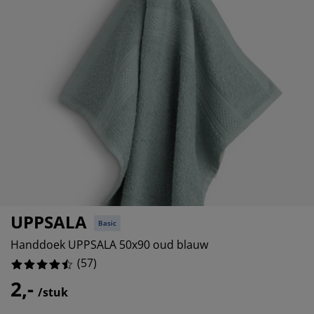
eubelonderhoud
uitenverlichting
nsectenhorren
oeslakens
edbodems
rlichting
%
aamfolie
amping
leerkasten
attenbodems
uishoud
%
ccessoires
%
laapkamermeubelen
indermatrassen
inderkamer
inderbedden
assen/strijken
uisdierartikelen
UPPSALA
Basic
Handdoek UPPSALA 50x90 oud blauw
(
57
)
2,-
/stuk