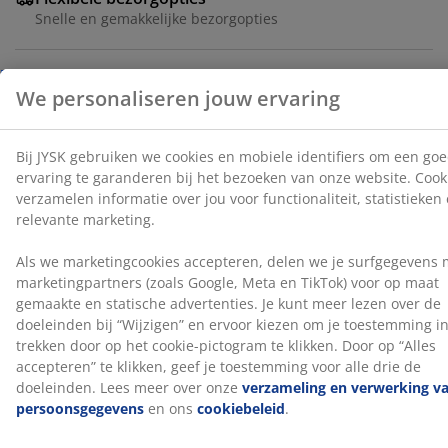
Als we marketingcookies accepteren, delen we je
Snelle en gemakkelijke bezorgopties
surfgegevens met marketingpartners (zoals Google,
Meta en TikTok) voor op maat gemaakte en statische
advertenties. Je kunt meer lezen over de doeleinden bij
“Wijzigen” en ervoor kiezen om je toestemming in te
Artikelnummer: 2351461
trekken door op het cookie-pictogram te klikken. Door
op “Alles accepteren” te klikken, geef je toestemming
voor alle drie de doeleinden. Lees meer over onze
verzameling en verwerking van persoonsgegevens
en
Specificaties
ons
cookiebeleid
.
Beoordelingen
(
57
)
Levering