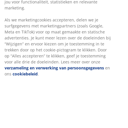
jou voor functionaliteit, statistieken en relevante
marketing.
Onbeperkt retourneren
Geen tijdslimiet - retourneer in iedere JYSK-winkel
Als we marketingcookies accepteren, delen we je
Prijsgarantie
surfgegevens met marketingpartners (zoals Google,
Meta en TikTok) voor op maat gemaakte en statische
30 dagen prijsgarantie op alle artikelen
advertenties. Je kunt meer lezen over de doeleinden bij
Flexibele bezorgopties
“Wijzigen” en ervoor kiezen om je toestemming in te
Snelle en gemakkelijke bezorgopties
trekken door op het cookie-pictogram te klikken. Door
op “Alles accepteren” te klikken, geef je toestemming
voor alle drie de doeleinden. Lees meer over onze
verzameling en verwerking van persoonsgegevens
en
Artikelnummer: 2332568
ons
cookiebeleid
.
Specificaties
Beoordelingen
(
20
)