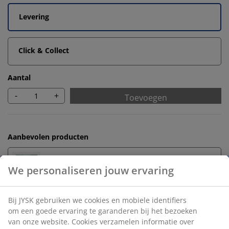
Levering
Click & Collect
Aantal
-
+
Toevoegen
Aanbevolen producten
Badmatten
We personaliseren jouw ervaring
Handdoekrekken
Bij JYSK gebruiken we cookies en mobiele identifiers
om een goede ervaring te garanderen bij het bezoeken
van onze website. Cookies verzamelen informatie over