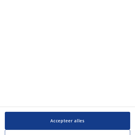
Categorieën
Klantendienst
Klantendienst
JYSK
JYSK
Hoofdkantoor
Volg JYSK
Taal
Accepteer alles