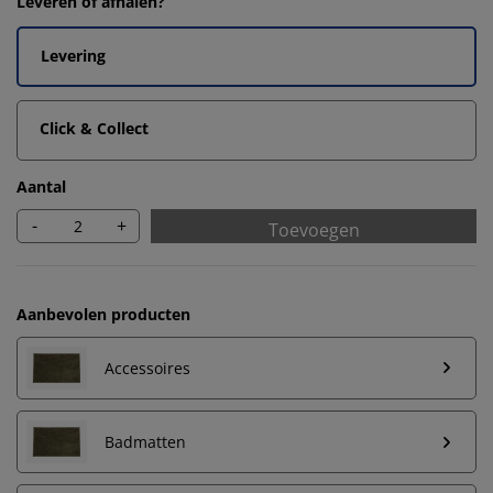
Leveren of afhalen?
Levering
Click & Collect
Aantal
-
+
Toevoegen
Aanbevolen producten
Accessoires
We personaliseren jouw ervaring
Badmatten
Bij JYSK gebruiken we cookies en mobiele identifiers
om een goede ervaring te garanderen bij het bezoeken