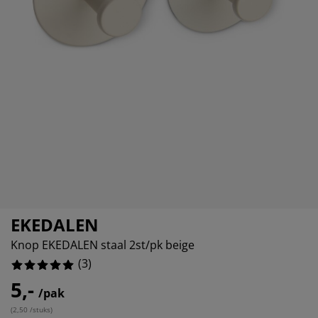
eubelonderhoud
itenverlichting
sectenhorren
oeslakens
edbodems
rlichting
amfolie
amping
eerkasten
attenbodems
uishoud
cessoires
laapkamermeubelen
indermatrassen
inderkamer
inderbedden
ssen/strijken
isdierartikelen
EKEDALEN
Knop EKEDALEN staal 2st/pk beige
(
3
)
5,-
/pak
(
2,50 /stuks
)