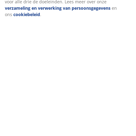
trekken door op het cookie-pictogram te klikken. Door op
“Alles accepteren” te klikken, geef je toestemming voor alle
drie de doeleinden. Lees meer over onze
verzameling en
verwerking van persoonsgegevens
en ons
cookiebeleid
.