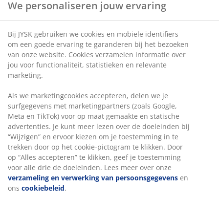
We personaliseren jouw ervaring
Artikelnummer: 2785350
Bij JYSK gebruiken we cookies en mobiele identifiers
om een goede ervaring te garanderen bij het bezoeken
van onze website. Cookies verzamelen informatie over
jou voor functionaliteit, statistieken en relevante
Specificaties
marketing.
Als we marketingcookies accepteren, delen we je
surfgegevens met marketingpartners (zoals Google,
Beoordelingen
Meta en TikTok) voor op maat gemaakte en statische
(
2
)
advertenties. Je kunt meer lezen over de doeleinden bij
“Wijzigen” en ervoor kiezen om je toestemming in te
trekken door op het cookie-pictogram te klikken. Door
op “Alles accepteren” te klikken, geef je toestemming
Levering
voor alle drie de doeleinden. Lees meer over onze
verzameling en verwerking van persoonsgegevens
en
ons
cookiebeleid
.