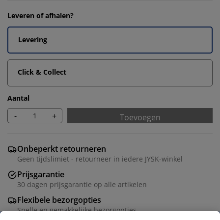
Leveren of afhalen?
Levering
Click & Collect
Aantal
-
+
Toevoegen
Onbeperkt retourneren
Geen tijdslimiet - retourneer in iedere JYSK-winkel
Prijsgarantie
30 dagen prijsgarantie op alle artikelen
Flexibele bezorgopties
Snelle en gemakkelijke bezorgopties