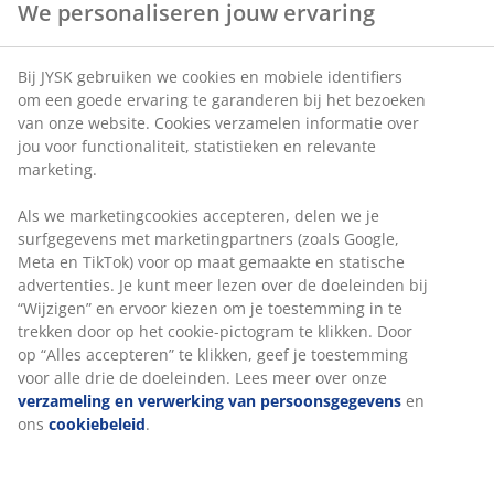
We personaliseren jouw ervaring
Artikelnummer: 2784201
Bij JYSK gebruiken we cookies en mobiele identifiers
om een goede ervaring te garanderen bij het bezoeken
van onze website. Cookies verzamelen informatie over
jou voor functionaliteit, statistieken en relevante
Specificaties
marketing.
Als we marketingcookies accepteren, delen we je
surfgegevens met marketingpartners (zoals Google,
Beoordelingen
Meta en TikTok) voor op maat gemaakte en statische
(
6
)
advertenties. Je kunt meer lezen over de doeleinden bij
“Wijzigen” en ervoor kiezen om je toestemming in te
trekken door op het cookie-pictogram te klikken. Door
op “Alles accepteren” te klikken, geef je toestemming
Levering
voor alle drie de doeleinden. Lees meer over onze
verzameling en verwerking van persoonsgegevens
en
ons
cookiebeleid
.