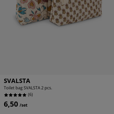
eubelonderhoud
uitenverlichting
nsectenhorren
oeslakens
edbodems
rlichting
aamfolie
amping
leerkasten
attenbodems
uishoud
ccessoires
laapkamermeubelen
indermatrassen
inderkamer
inderbedden
assen/strijken
uisdierartikelen
SVALSTA
Toilet bag SVALSTA 2 pcs.
(
6
)
6,50
/set