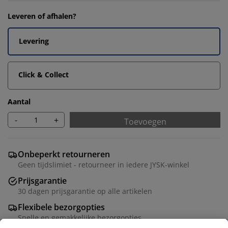
Leveren of afhalen?
Levering
Click & Collect
Aantal
-
+
Toevoegen
Onbeperkt retourneren
Geen tijdslimiet - retourneer in iedere JYSK-winkel
Prijsgarantie
30 dagen prijsgarantie op alle artikelen
Flexibele bezorgopties
Snelle en gemakkelijke bezorgopties