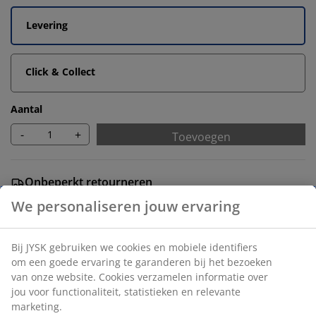
Levering
Click & Collect
Aantal
-
+
Toevoegen
Onbeperkt retourneren
Geen tijdslimiet - retourneer in iedere JYSK-winkel
Prijsgarantie
30 dagen prijsgarantie op alle artikelen
Flexibele bezorgopties
Snelle en gemakkelijke bezorgopties