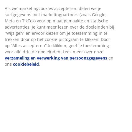
Massief eiken en eiken fineer. B60 x L110 x H45 cm
Artikelnummer: 3630077
Montage instructies
Specificaties
Beoordelingen
(
11
)
Over het merk
We personaliseren jouw ervaring