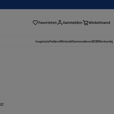
Favorieten
Aanmelden
Winkelmand
Inspiratie
Folders
Winkels
Klantendienst
B2B
Werkenbij
der