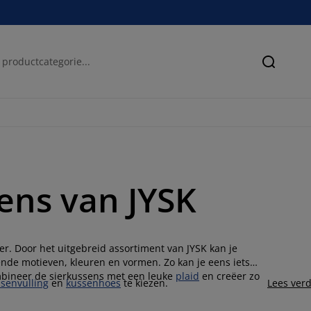
Zoeken
ens van JYSK
r. Door het uitgebreid assortiment van JYSK kan je
llende motieven, kleuren en vormen. Zo kan je eens iets
mbineer de sierkussens met een leuke
plaid
en creëer zo
senvulling
en
kussenhoes
te kiezen.
Lees ver