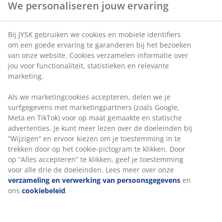
We personaliseren jouw ervaring
Artikelnummer: 6877400
Bij JYSK gebruiken we cookies en mobiele identifiers
om een goede ervaring te garanderen bij het bezoeken
van onze website. Cookies verzamelen informatie over
jou voor functionaliteit, statistieken en relevante
Specificaties
marketing.
Als we marketingcookies accepteren, delen we je
surfgegevens met marketingpartners (zoals Google,
Beoordelingen
Meta en TikTok) voor op maat gemaakte en statische
(
5
)
advertenties. Je kunt meer lezen over de doeleinden bij
“Wijzigen” en ervoor kiezen om je toestemming in te
trekken door op het cookie-pictogram te klikken. Door
op “Alles accepteren” te klikken, geef je toestemming
Levering
voor alle drie de doeleinden. Lees meer over onze
verzameling en verwerking van persoonsgegevens
en
ons
cookiebeleid
.