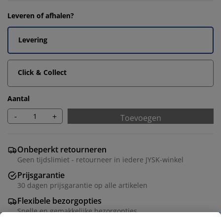
Leveren of afhalen?
Levering
Click & Collect
Aantal
-
+
Toevoegen
Onbeperkt retourneren
Geen tijdslimiet - retourneer in iedere JYSK-winkel
Prijsgarantie
30 dagen prijsgarantie op alle artikelen
Flexibele bezorgopties
Snelle en gemakkelijke bezorgopties