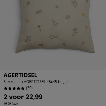
ubelonderhoud
itenverlichting
sectenhorren
eslakens
dframes
rlichting
3.3333333333333335%
amfolie
mping
eerkasten
edbodems
ishoud
3.3333333333333335%
cessoires
0%
aapkamermeubelen
ttenbodems
nderkamer
3.3333333333333335%
ndermatrassen
ssen/strijken
nderbedden
isdierartikelen
AGERTIDSEL
Sierkussen AGERTIDSEL 45x45 beige
(
30
)
2 voor 22,99
16,99 /stuk