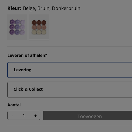
66664%
Kleur
:
Beige, Bruin, Donkerbruin
66664%
3332%
Leveren of afhalen?
Levering
Click & Collect
Aantal
-
+
Toevoegen