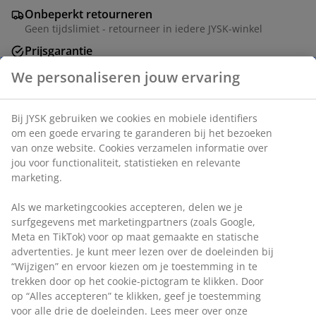
Onbeperkt retourneren
Geen tijdslimiet - retourneer in iedere JYSK-winkel
Prijsgarantie
30 dagen prijsgarantie op alle artikelen
We personaliseren jouw ervaring
Flexibele bezorgopties
Snelle en gemakkelijke bezorgopties
Bij JYSK gebruiken we cookies en mobiele identifiers
om een goede ervaring te garanderen bij het bezoeken
van onze website. Cookies verzamelen informatie over
Klaptafel met een wit tafelblad van UV-beschermde
jou voor functionaliteit, statistieken en relevante
kunststof. Frame en poten van staal met
marketing.
poedercoating. De tafel kan plat worden gevouwen en
Als we marketingcookies accepteren, delen we je
gemakkelijk worden opgeborgen. B75 x L180 x H74 cm
surfgegevens met marketingpartners (zoals Google,
Meta en TikTok) voor op maat gemaakte en statische
Artikelnummer: 3750000
advertenties. Je kunt meer lezen over de doeleinden bij
“Wijzigen” en ervoor kiezen om je toestemming in te
Montage instructies
trekken door op het cookie-pictogram te klikken. Door
op “Alles accepteren” te klikken, geef je toestemming
voor alle drie de doeleinden. Lees meer over onze