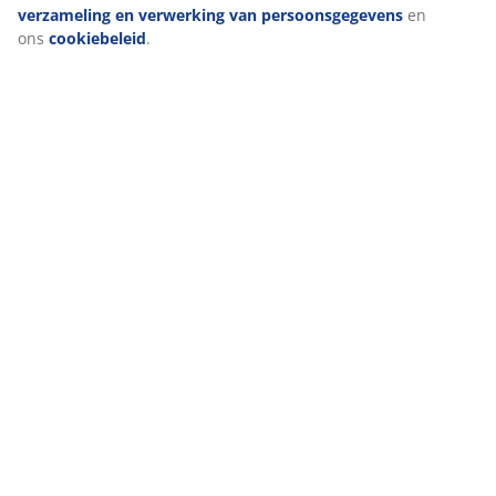
verzameling en verwerking van persoonsgegevens
en
Specificaties
ons
cookiebeleid
.
Beoordelingen
(
1013
)
Levering