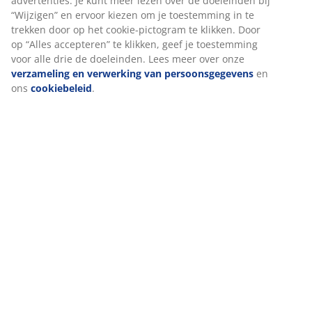
(
1
)
surfgegevens met marketingpartners (zoals Google, Meta
en TikTok) voor op maat gemaakte en statische
advertenties. Je kunt meer lezen over de doeleinden bij
Over het merk
“Wijzigen” en ervoor kiezen om je toestemming in te
trekken door op het cookie-pictogram te klikken. Door op
“Alles accepteren” te klikken, geef je toestemming voor alle
drie de doeleinden. Lees meer over onze
verzameling en
Levering
verwerking van persoonsgegevens
en ons
cookiebeleid
.