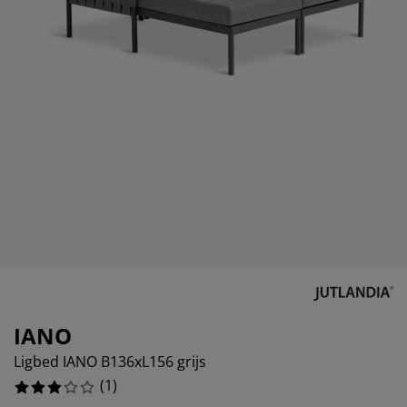
eubelonderhoud
itenverlichting
sectenhorren
oeslakens
edbodems
rlichting
amfolie
amping
eerkasten
attenbodems
uishoud
cessoires
laapkamermeubelen
indermatrassen
inderkamer
inderbedden
ssen/strijken
isdierartikelen
IANO
Ligbed IANO B136xL156 grijs
(
1
)