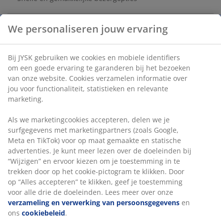
We personaliseren jouw ervaring
Luchtbed van PVC met een bovenlaag van zacht velvet.
Met ingebouwde elektrische pomp. Incl. opbergtas.
W152 x L203 x H51 cm
Bij JYSK gebruiken we cookies en mobiele identifiers om
een goede ervaring te garanderen bij het bezoeken van
onze website. Cookies verzamelen informatie over jou
Artikelnummer: 4706100
voor functionaliteit, statistieken en relevante marketing.
Montage instructies
Als we marketingcookies accepteren, delen we je
surfgegevens met marketingpartners (zoals Google,
Meta en TikTok) voor op maat gemaakte en statische
Specificaties
advertenties. Je kunt meer lezen over de doeleinden bij
“Wijzigen” en ervoor kiezen om je toestemming in te
trekken door op het cookie-pictogram te klikken. Door
op “Alles accepteren” te klikken, geef je toestemming
Beoordelingen
voor alle drie de doeleinden. Lees meer over onze
verzameling en verwerking van persoonsgegevens
en
(
141
)
ons
cookiebeleid
.