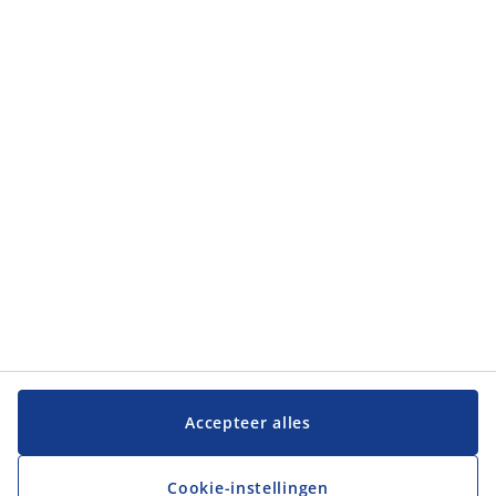
Klantendienst
Klantendienst
JYSK
JYSK
Hoofdkantoor
Volg JYSK
Taal
Accepteer alles