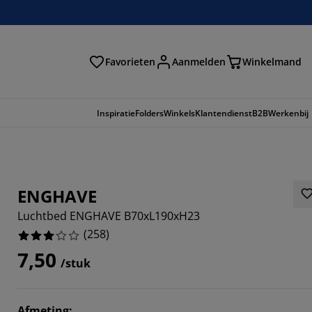
Favorieten
Aanmelden
Winkelmand
Inspiratie
Folders
Winkels
Klantendienst
B2B
Werkenbij
ENGHAVE
Luchtbed ENGHAVE B70xL190xH23
(
258
)
7,50
/stuk
3876%
Afmeting
: