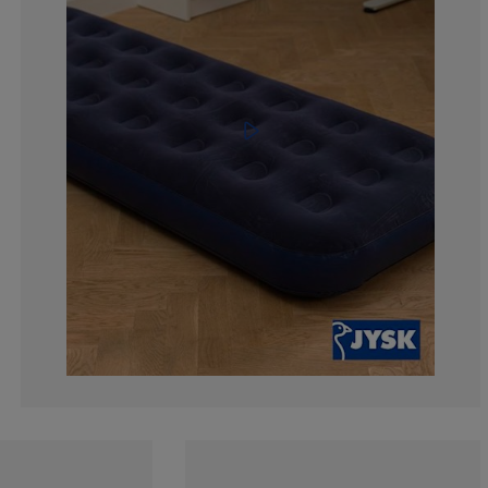
7.364341085271
3.488372093023
7.751937984496
39.14728682170