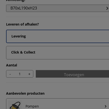
3185%
B70xL190xH23
256%
124%
Leveren of afhalen?
542%
Levering
Click & Collect
Aantal
-
+
Toevoegen
Aanbevolen producten
Pompen