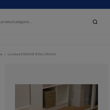
Zoeken
en
Luchtbed ENGHAVE B70xL190xH23
42.24806201550