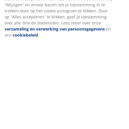
Beoordelingen
(
216
)
Levering
We personaliseren jouw ervaring
Bij JYSK gebruiken we cookies en mobiele identifiers om een go
te garanderen bij het bezoeken van onze website. Cookies verz
informatie over jou voor functionaliteit, statistieken en relevant
Als we marketingcookies accepteren, delen we je surfgegevens 
marketingpartners (zoals Google, Meta en TikTok) voor op maat
en statische advertenties. Je kunt meer lezen over de doeleinden
“Wijzigen” en ervoor kiezen om je toestemming in te trekken doo
cookie-pictogram te klikken. Door op “Alles accepteren” te klikken