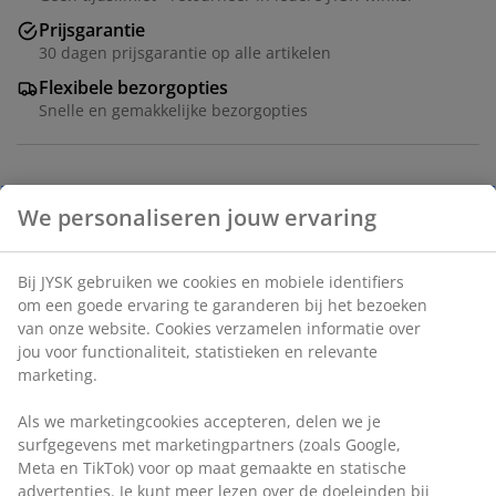
Prijsgarantie
30 dagen prijsgarantie op alle artikelen
Flexibele bezorgopties
Snelle en gemakkelijke bezorgopties
Luchtbed van PVC met een zacht velvet oppervlak. Met
ingebouwd kussen en elektrische pomp. Incl.
opbergtas. B156 x L201 x H46 cm
Artikelnummer: 4705720
Montage instructies
Specificaties