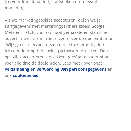
Artikelnummer: 1629540
Specificaties
Beoordelingen
(
26
)
Over het merk
Levering