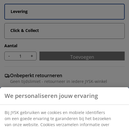
Levering
Click & Collect
Aantal
-
+
Toevoegen
Onbeperkt retourneren
Geen tijdslimiet - retourneer in iedere JYSK-winkel
Prijsgarantie
30 dagen prijsgarantie op alle artikelen
Flexibele bezorgopties
Snelle en gemakkelijke bezorgopties