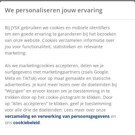
Stof
: katoen en polyester
We personaliseren jouw ervaring
Wassen
: Wasbaar op 60 °C
Bij JYSK gebruiken we cookies en mobiele identifiers
OEKO-TEX® STANDARD 100
: Getest op
om een goede ervaring te garanderen bij het bezoeken
schadelijke stoffen
van onze website. Cookies verzamelen informatie over
®
Høie
:
Gekenmerkt door hoge kwaliteit
jou voor functionaliteit, statistieken en relevante
marketing.
10 jaar garantie
: Een duurzame keuze
Als we marketingcookies accepteren, delen we je
Extra warm dekbed
surfgegevens met marketingpartners (zoals Google,
JYSK dekbedden zijn verkrijgbaar in drie isolatieniveaus:
Meta en TikTok) voor op maat gemaakte en statische
koel, warm en extra warm. Dit dekbed is extra warm en
advertenties. Je kunt meer lezen over de doeleinden bij
speciaal ontworpen voor mensen die het 's nachts snel
“Wijzigen” en ervoor kiezen om je toestemming in te
koud hebben.
trekken door op het cookie-pictogram te klikken. Door
op “Alles accepteren” te klikken, geef je toestemming
Thermisch dekbed
voor alle drie de doeleinden. Lees meer over onze
Thermische dekbedden zijn ontworpen met twee
verzameling en verwerking van persoonsgegevens
en
geïntegreerde dekbedlagen die samen een isolerende
ons
cookiebeleid
.
luchtlaag vormen. Deze luchtlaag helpt de warmte vast
te houden en zorgt ervoor dat de warmte gedurende