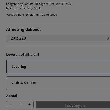
3336%
Laagste prijs laatste 30 dagen:
229,- /stuk (-50%)
Normale prijs:
229,- /stuk
Aanbieding is geldig t.e.m 29.08.2026
3336%
Afmeting dekbed
:
200x220
Leveren of afhalen?
Levering
Click & Collect
Aantal
-
+
Toevoegen