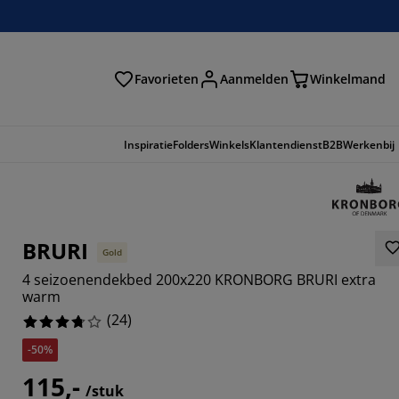
Favorieten
Aanmelden
Winkelmand
Inspiratie
Folders
Winkels
Klantendienst
B2B
Werkenbij
BRURI
Gold
4 seizoenendekbed 200x220 KRONBORG BRURI extra
warm
(
24
)
-50%
3333%
115,-
/stuk