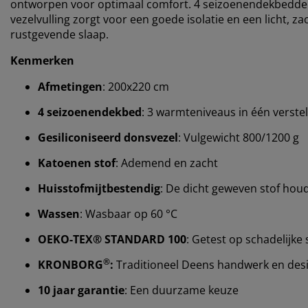
ontworpen voor optimaal comfort. 4 seizoenendekbedden
vezelvulling zorgt voor een goede isolatie en een licht, z
rustgevende slaap.
Kenmerken
Afmetingen
: 200x220 cm
4 seizoenendekbed
: 3 warmteniveaus in één verst
Gesiliconiseerd donsvezel
: Vulgewicht 800/1200 g
Katoenen stof
: Ademend en zacht
Huisstofmijtbestendig
: De dicht geweven stof houd
Wassen
: Wasbaar op 60 °C
OEKO-TEX® STANDARD 100
: Getest op schadelijke 
®
KRONBORG
:
Traditioneel Deens handwerk en design
10 jaar garantie
: Een duurzame keuze