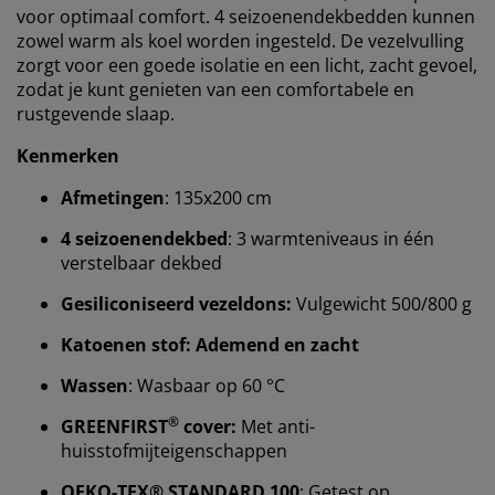
voor optimaal comfort. 4 seizoenendekbedden kunnen
zowel warm als koel worden ingesteld. De vezelvulling
zorgt voor een goede isolatie en een licht, zacht gevoel,
zodat je kunt genieten van een comfortabele en
rustgevende slaap.
Kenmerken
Afmetingen
: 135x200 cm
4 seizoenendekbed
: 3 warmteniveaus in één
verstelbaar dekbed
Gesiliconiseerd vezeldons:
Vulgewicht 500/800 g
Katoenen stof: Ademend en zacht
Wassen
: Wasbaar op 60 °C
®
GREENFIRST
cover:
Met anti-
huisstofmijteigenschappen
OEKO-TEX® STANDARD 100
: Getest op