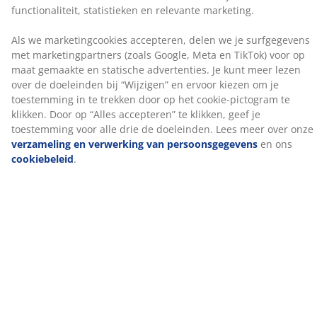
heeft een hoog isolerend vermogen, behoudt zijn
volume en is gemakkelijk op zijn plaats te schudden.
Dankzij de siliconencoating voelen de vezels zacht en
soepel aan en raken ze minder snel in de knoop.
Vulgewicht 500/800 g.
Katoenen stof
Katoen is ademend en voelt zacht en natuurlijk aan,
waardoor je je 's nachts comfortabel voelt.
Wassen
Het dekbed kan in de wasmachine worden gewassen
op 60 °C om het fris en schoon te houden. Wassen op
60 °C of hoger verwijdert ongewenste huisstofmijten
uit de stof. Gebruik een geschikt wasmiddel voor
synthetische vulling.
®
GREENFIRST
hoes
®
De hoes is behandeld met het biocide GREENFIRST
,
dat de werkzame stof geraniol bevat. De behandeling
met geraniol heeft anti-huisstofmijteigenschappen.