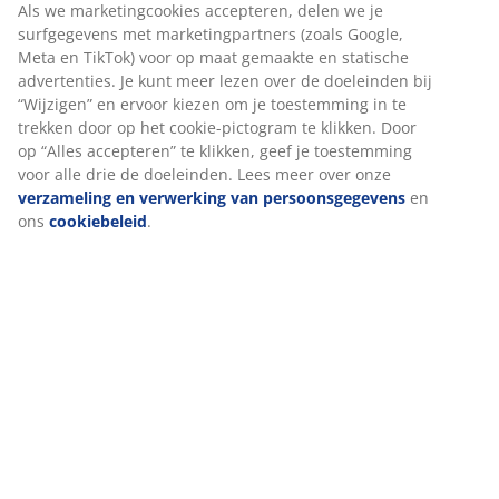
Gesiliconiseerde holle vezels zorgen voor een hoge
isolatiewaarde, zijn duurzaam en voeren vocht af.
Samen zorgen ze voor een droge en comfortabele
slaapomgeving. Vulgewicht: 1320 g.
Sherpastof
Sherpastof heeft een hoge isolatiewaarde en is
tegelijkertijd licht van gewicht. De stof heeft opstaande,
geborstelde vezels, waardoor sherpa zacht en pluizig
aanvoelt, vergelijkbaar met wol.
Katoenstof
Katoen is ademend en voelt zacht en natuurlijk aan,
wat bijdraagt ​​aan een comfortabele nachtrust.
Polyesterstof
Polyester is een duurzaam materiaal dat lang meegaat,
zelfs bij veelvuldig gebruik.
Wassen
Het dekbed kan in de machine gewassen worden op