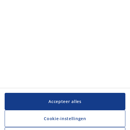
Klantendienst
Klantendienst
JYSK
JYSK
Hoofdkantoor
Volg JYSK
Taal