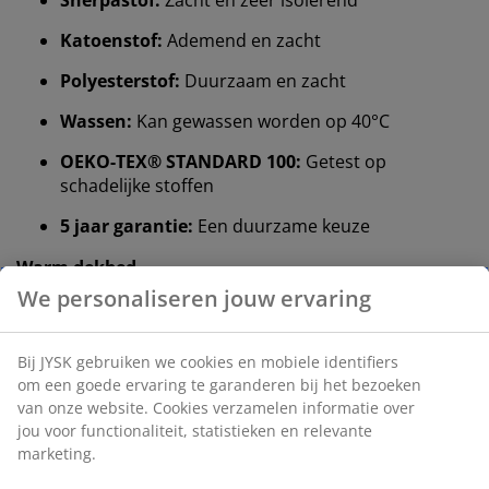
Katoenstof:
Ademend en zacht
Polyesterstof:
Duurzaam en zacht
Wassen:
Kan gewassen worden op 40°C
OEKO-TEX® STANDARD 100:
Getest op
schadelijke stoffen
5 jaar garantie:
Een duurzame keuze
Warm dekbed
JYSK dekbedden zijn verkrijgbaar in drie isolatieniveaus:
koel, warm en extra warm. Dit dekbed is ontworpen
voor mensen die het 's nachts doorgaans prettig warm
hebben, niet te warm en niet te koud.
Wol en gesiliconiseerde holle vezels
De vulling van dit dekbed bestaat uit 50% wol en 50%
gesiliconiseerde holle vezels. Wol is van nature zacht
en heeft temperatuurregulerende eigenschappen.