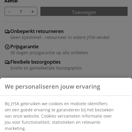
Aantal
-
+
Toevoegen
Onbeperkt retourneren
Geen tijdslimiet - retourneer in iedere JYSK-winkel
Prijsgarantie
30 dagen prijsgarantie op alle artikelen
Flexibele bezorgopties
Snelle en gemakkelijke bezorgopties
Zwarte mand met een stabiel en ruim ontwerp, ideaal
voor het opslaan van allerlei spullen thuis of op
kantoor. Het past goed op planken of in kasten en
heeft een stalen handvat voor gemakkelijke toegang.
B32 x L28 x H30 cm