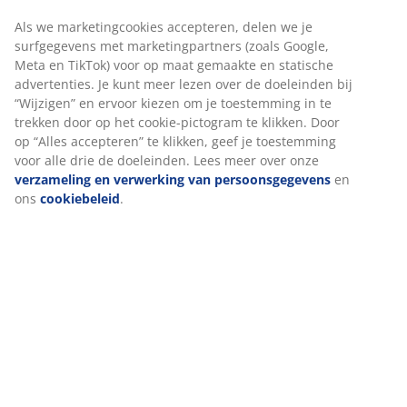
Artikelnummer: 4912357
Specificaties
Beoordelingen
(
123
)
Levering