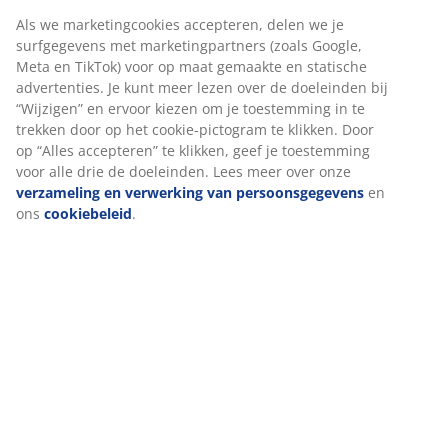
Artikelnummer: 4912824
Als we marketingcookies accepteren, delen we je
surfgegevens met marketingpartners (zoals Google,
Meta en TikTok) voor op maat gemaakte en statische
advertenties. Je kunt meer lezen over de doeleinden bij
Specificaties
“Wijzigen” en ervoor kiezen om je toestemming in te
trekken door op het cookie-pictogram te klikken. Door
op “Alles accepteren” te klikken, geef je toestemming
voor alle drie de doeleinden. Lees meer over onze
Beoordelingen
verzameling en verwerking van persoonsgegevens
en
(
16
)
ons
cookiebeleid
.
Levering