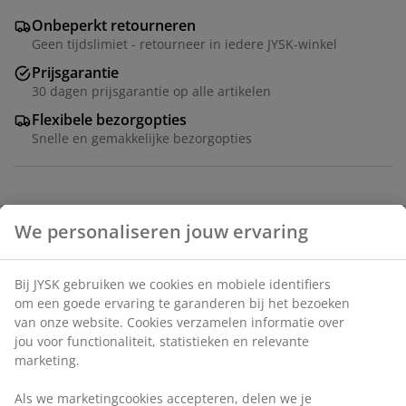
Onbeperkt retourneren
Geen tijdslimiet - retourneer in iedere JYSK-winkel
Prijsgarantie
30 dagen prijsgarantie op alle artikelen
Flexibele bezorgopties
Snelle en gemakkelijke bezorgopties
Velvet en massief hout. Met opbergruimte. B95 x H45 x
D37 cm
Artikelnummer: 3690454
Montage instructies
Specificaties