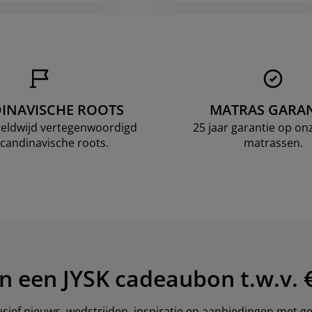
INAVISCHE ROOTS
MATRAS GARAN
ereldwijd vertegenwoordigd
25 jaar garantie op o
candinavische roots.
matrassen.
n een JYSK cadeaubon t.w.v. 
sief nieuws, wedstrijden, inspiratie en aanbiedingen met 