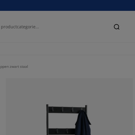
Zoeken
pen zwart staal
55.2447552447