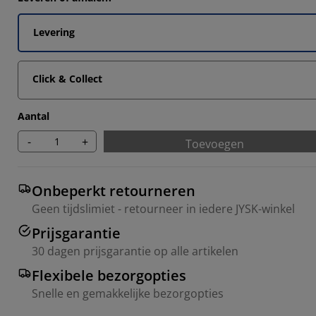
2028%
1049%
Levering
6993%
Click & Collect
6993%
Aantal
-
+
Toevoegen
Onbeperkt retourneren
Geen tijdslimiet - retourneer in iedere JYSK-winkel
Prijsgarantie
30 dagen prijsgarantie op alle artikelen
Flexibele bezorgopties
Snelle en gemakkelijke bezorgopties