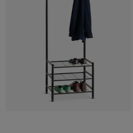
20.2797202797
10.4895104895
6.99300699300
6.99300699300