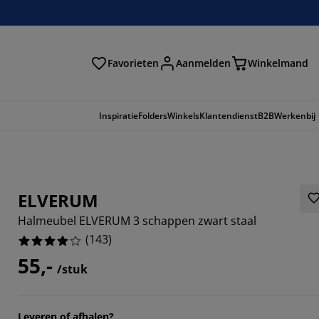
Favorieten
Aanmelden
Winkelmand
Inspiratie
Folders
Winkels
Klantendienst
B2B
Werkenbij
ELVERUM
Halmeubel ELVERUM 3 schappen zwart staal
(
143
)
55,-
/stuk
5524%
Leveren of afhalen?