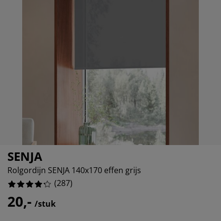
eubelonderhoud
uitenverlichting
nsectenhorren
oeslakens
edbodems
rlichting
aamfolie
amping
leerkasten
attenbodems
uishoud
ccessoires
%
laapkamermeubelen
indermatrassen
inderkamer
inderbedden
assen/strijken
uisdierartikelen
SENJA
Rolgordijn SENJA 140x170 effen grijs
(
287
)
20,-
/stuk