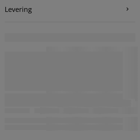
trekken door op het cookie-pictogram te klikken. Door
op “Alles accepteren” te klikken, geef je toestemming
Levering
voor alle drie de doeleinden. Lees meer over onze
verzameling en verwerking van persoonsgegevens
en
ons
cookiebeleid
.