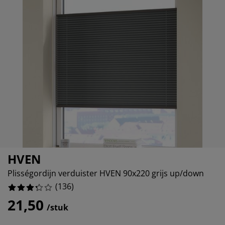
ubelonderhoud
itenverlichting
sectenhorren
eslakens
edbodems
rlichting
12.5%
amfolie
mping
eerkasten
ttenbodems
ishoud
13.970588235294118%
cessoires
11.029411764705882%
aapkamermeubelen
ndermatrassen
nderkamer
24.264705882352942%
nderbedden
ssen/strijken
isdierartikelen
HVEN
Plisségordijn verduister HVEN 90x220 grijs up/down
(
136
)
21,50
/stuk