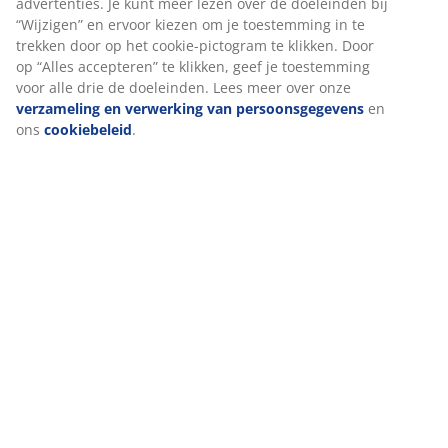
Beoordelingen
(
136
)
We personaliseren jouw ervaring
Levering
Bij JYSK gebruiken we cookies en mobiele identifiers om een go
ervaring te garanderen bij het bezoeken van onze website. Cook
verzamelen informatie over jou voor functionaliteit, statistieken
relevante marketing.
Als we marketingcookies accepteren, delen we je surfgegevens 
marketingpartners (zoals Google, Meta en TikTok) voor op maat
gemaakte en statische advertenties. Je kunt meer lezen over de
doeleinden bij “Wijzigen” en ervoor kiezen om je toestemming in
trekken door op het cookie-pictogram te klikken. Door op “Alles
accepteren” te klikken, geef je toestemming voor alle drie de
doeleinden. Lees meer over onze
verzameling en verwerking v
persoonsgegevens
en ons
cookiebeleid
.