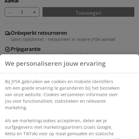
Aantal
-
+
Toevoegen
Onbeperkt retourneren
Geen tijdslimiet - retourneer in iedere JYSK-winkel
Prijsgarantie
30 dagen prijsgarantie op alle artikelen
Flexibele bezorgopties
Snelle en gemakkelijke bezorgopties
Artikelnummer: 5529719
Montage instructies
Specificaties