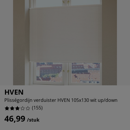
ubelonderhoud
itenverlichting
sectenhorren
eslakens
edbodems
rlichting
8.064516129032256%
amfolie
mping
eerkasten
ttenbodems
ishoud
0.32258064516129%
cessoires
0.967741935483872%
aapkamermeubelen
ndermatrassen
nderkamer
4.193548387096776%
nderbedden
ssen/strijken
isdierartikelen
HVEN
Plisségordijn verduister HVEN 105x130 wit up/down
(
155
)
46,99
/stuk