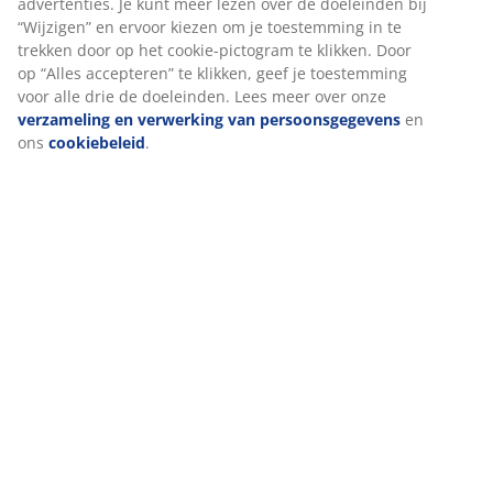
Beoordelingen
We personaliseren jouw ervaring
(
155
)
Bij JYSK gebruiken we cookies en mobiele identifiers om een go
ervaring te garanderen bij het bezoeken van onze website. Cook
Levering
verzamelen informatie over jou voor functionaliteit, statistieken
relevante marketing.
Als we marketingcookies accepteren, delen we je surfgegevens 
marketingpartners (zoals Google, Meta en TikTok) voor op maat
gemaakte en statische advertenties. Je kunt meer lezen over de
doeleinden bij “Wijzigen” en ervoor kiezen om je toestemming in
trekken door op het cookie-pictogram te klikken. Door op “Alles
accepteren” te klikken, geef je toestemming voor alle drie de
doeleinden. Lees meer over onze
verzameling en verwerking v
persoonsgegevens
en ons
cookiebeleid
.