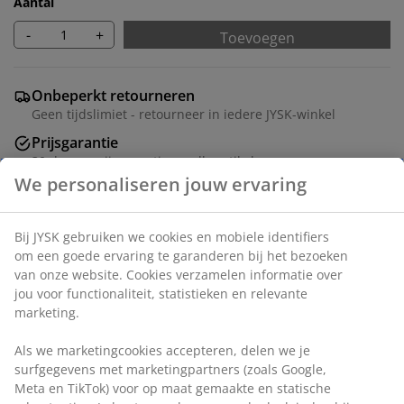
Aantal
-
+
Toevoegen
Onbeperkt retourneren
Geen tijdslimiet - retourneer in iedere JYSK-winkel
Prijsgarantie
30 dagen prijsgarantie op alle artikelen
Flexibele bezorgopties
Snelle en gemakkelijke bezorgopties
Artikelnummer: 5529732
Montage instructies
Specificaties