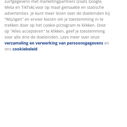
Artikelnummer: 3601337
Montage instructies
Specificaties
Beoordelingen
(
93
)
Levering