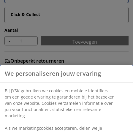
Click & Collect
Aantal
-
+
Toevoegen
Onbeperkt retourneren
Geen tijdslimiet - retourneer in iedere JYSK-winkel
Prijsgarantie
30 dagen prijsgarantie op alle artikelen
Flexibele bezorgopties
Snelle en gemakkelijke bezorgopties
Deco fineer en staal. B80 x L160 x H75 cm