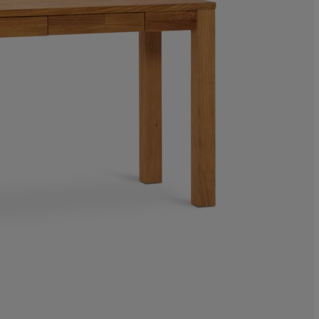
3.703703703703
3.703703703703
7.407407407407
3.703703703703