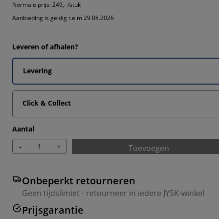
7033%
Normale prijs:
249,- /stuk
Aanbieding is geldig t.e.m 29.08.2026
7033%
4066%
Leveren of afhalen?
7033%
Levering
Click & Collect
Aantal
-
+
Toevoegen
Onbeperkt retourneren
Geen tijdslimiet - retourneer in iedere JYSK-winkel
Prijsgarantie