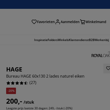
Favorieten
Aanmelden
Winkelmand
Inspiratie
Folders
Winkels
Klantendienst
B2B
Werkenbij
HAGE
Bureau HAGE 60x130 2 lades naturel eiken
(
27
)
-20%
200,-
/stuk
8148%
Laagste prijs laatste 30 dagen:
249,- /stuk (-20%)