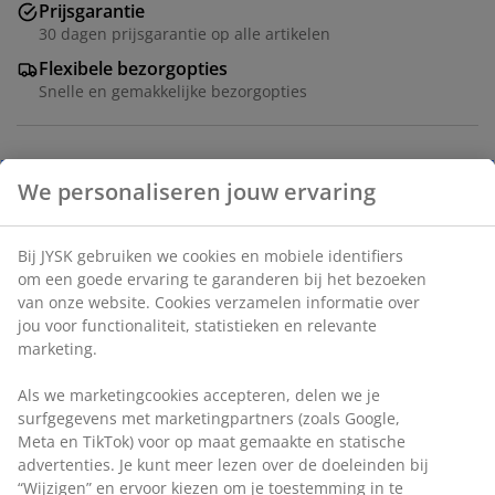
Prijsgarantie
30 dagen prijsgarantie op alle artikelen
Flexibele bezorgopties
Snelle en gemakkelijke bezorgopties
Deco fineer en staal. B60 x L120 x H75 cm
Artikelnummer: 3650044
Montage instructies
Specificaties
Beoordelingen
(
70
)