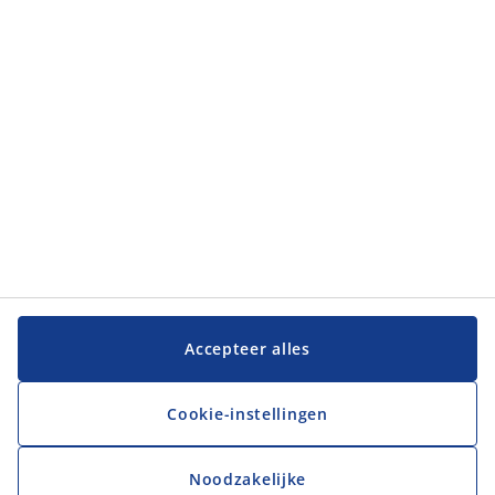
JYSK
JYSK
Hoofdkantoor
Volg JYSK
Taal