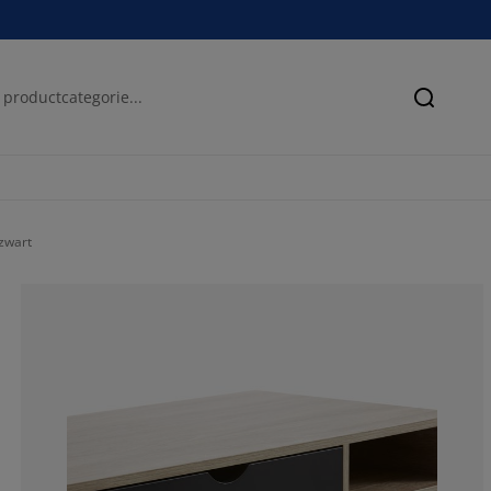
Zoeken
zwart
73.9655172413