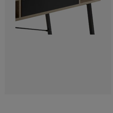
15.68965517241
4.827586206896
1.724137931034
3.793103448275