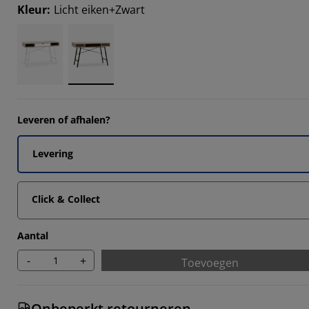
3794%
Kleur
:
Licht eiken+Zwart
552%
4827%
862%
Leveren of afhalen?
Levering
Click & Collect
Aantal
-
+
Toevoegen
Onbeperkt retourneren