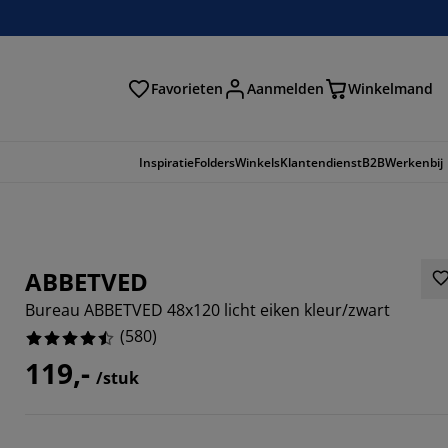
Favorieten
Aanmelden
Winkelmand
Inspiratie
Folders
Winkels
Klantendienst
B2B
Werkenbij
ABBETVED
Bureau ABBETVED 48x120 licht eiken kleur/zwart
(
580
)
119,-
/stuk
793%